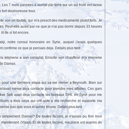
. Les 7 nuits passees a dormir par terre sur un sol froid ont laisse
ne fort douloureuse toux.
 ete voir un toubib, qui m'a prescit des medicaments plutot forts. Je
s. Peut-etre aussi par-ce que je n'ai pas dormi depuis 33 heures
lit de si tot encore.
pakji, notre consul honoraire en Syrie, auquel j'avais quelques
t confirme ce que je pensais deja. Details plus tard.
, m'a emmene a son consulat. Ensuite son chauffeur m'a emmene
e de Damas.
o pour une derniere etape qui va me mener a Beyrouth. Bien sur
HL m'avait meme deja contacte pour prendre mes affaires. Ces gars
ative Seb avait deja contacte les bureaux DHL en Syrie pour me
illeurs a tous ceux qui ont aide a ma recherche et supporte ma
pense pas que vous m'auriez trouve. Detais plus tard.
as simplement Damas? De toutes facons, je n'aurais pu finir mon
s maintenant. (Visas) Et de toutes facons, ma place est aupres de