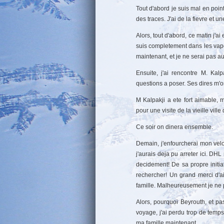
Tout d'abord je suis mal en point
des traces. J'ai de la fievre et u
Alors, tout d'abord, ce matin j'ai
suis completement dans les vape
maintenant, et je ne serai pas au 
Ensuite, j'ai rencontre M. Kal
questions a poser. Ses dires m'on
M Kalpakji a ete fort aimable
pour une visite de la vieille vill
Ce soir on dinera ensemble.
Demain, j'enfourcherai mon vel
j'aurais deja pu arreter ici. D
decidement! De sa propre initi
rechercher! Un grand merci d'a
famille. Malheureusement je ne 
Alors, pourquoi Beyrouth, et p
voyage, j'ai perdu trop de temp
ma famille maintenant.