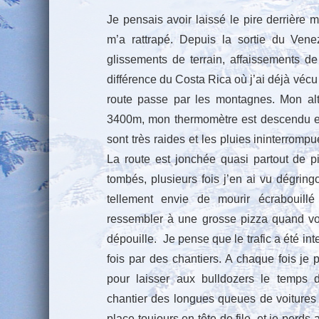
Je pensais avoir laissé le pire derrière 
m’a rattrapé. Depuis la sortie du Vene
glissements de terrain, affaissements de
différence du Costa Rica où j’ai déjà vécu
route passe par les montagnes. Mon al
3400m, mon thermomètre est descendu e
sont très raides et les pluies ininterrompu
La route est jonchée quasi partout de p
tombés, plusieurs fois j’en ai vu dégring
tellement envie de mourir écrabouill
ressembler à une grosse pizza quand vo
dépouille. Je pense que le trafic a été i
fois par des chantiers. A chaque fois je 
pour laisser aux bulldozers le temps 
chantier des longues queues de voitures
place toujours en tête de file, et je perd