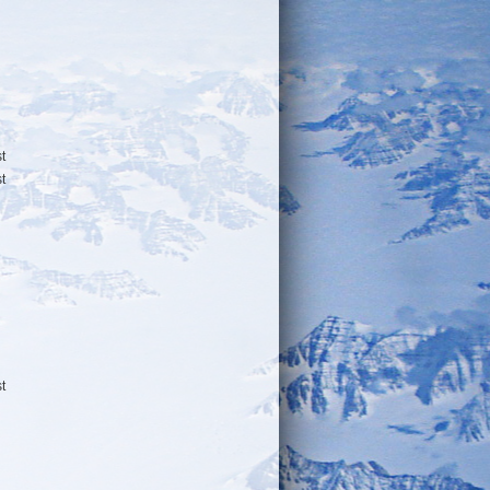
t
t
t