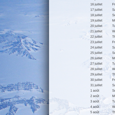
16 juillet
F
17 juillet
S
18 juillet
S
19 juillet
M
20 juillet
T
21 juillet
W
22 juillet
T
23 juillet
F
24 juillet
S
25 juillet
S
26 juillet
M
27 juillet
T
28 juillet
W
29 juillet
T
30 juillet
F
31 juillet
S
1 août
S
2 août
M
3 août
T
4 août
W
5 août
T