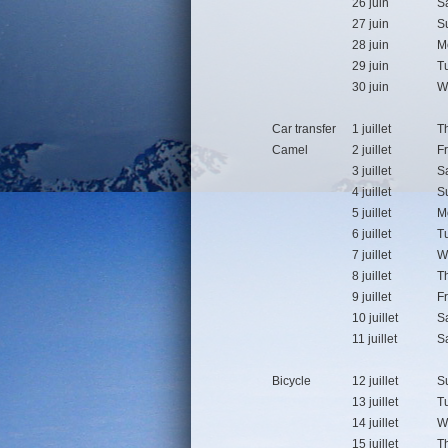
26 juin
S
27 juin
S
28 juin
M
29 juin
T
30 juin
W
Car transfer
1 juillet
T
Camel
2 juillet
F
3 juillet
S
4 juillet
S
5 juillet
M
6 juillet
T
7 juillet
W
8 juillet
T
9 juillet
F
10 juillet
S
11 juillet
S
Bicycle
12 juillet
S
13 juillet
T
14 juillet
W
15 juillet
T