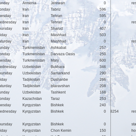
unday
Armenia
Jerewan
0
res
onday
Iran
Tabriz
596
uesday
Iran
Tehran
595
ednesday
Iran
Tehran
0
res
hursday
Iran
Sharud
407
riday
Iran
Mashhad
503
aturday
Iran
Mashhad
0
res
unday
Turkmenistan
Ashkabat
257
onday
Turkmenistan
Darvaza Oasis
250
uesday
Turkmenistan
Mary
600
ednesday
Uzbekistan
Bukhara
346
hursday
Uzbekistan
Samarkand
290
riday
Tadjikistan
Dushanbe
266
aturday
Tadjikistan
Istaravshan
208
unday
Uzbekistan
Tashkent
168
onday
Kazachstan
Taraz
253
uesday
Kyrgyzstan
Bishkek
240
ednesday
Kyrgyzstan
Bishkek
0
8254
res
hursday
Kyrgyzstan
Bishkek
0
st
riday
Kyrgyzstan
Chon Kemin
150
ho