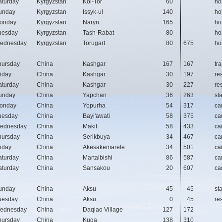
aturday
Kyrgyzstan
Kol-Tor
60
ho
unday
Kyrgyzstan
Issyk-ul
140
ho
onday
Kyrgyzstan
Naryn
165
ho
uesday
Kyrgyzstan
Tash-Rabat
80
ho
ednesday
Kyrgyzstan
Torugart
80
675
ho
hursday
China
Kashgar
167
167
tr
riday
China
Kashgar
30
197
res
aturday
China
Kashgar
30
227
res
unday
China
Yapchan
36
263
st
onday
China
Yopurha
54
317
ca
uesday
China
Bayi'awati
58
375
ca
ednesday
China
Makit
58
433
ca
hursday
China
Serikbuya
34
467
ca
riday
China
Akesakemarele
34
501
ca
aturday
China
Martalbishi
86
587
ca
aturday
China
Sansakou
20
607
ca
unday
China
Aksu
45
45
sta
uesday
China
Aksu
0
45
res
ednesday
China
Daqiao Village
127
172
hursday
China
Kuqa
138
310