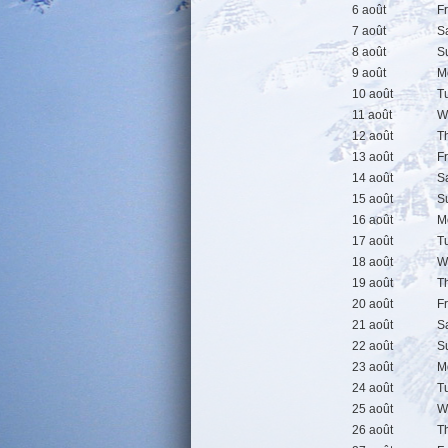
6 août
F
7 août
S
8 août
S
9 août
M
10 août
T
11 août
W
12 août
T
13 août
F
14 août
S
15 août
S
16 août
M
17 août
T
18 août
W
19 août
T
20 août
F
21 août
S
22 août
S
23 août
M
24 août
T
25 août
W
26 août
T