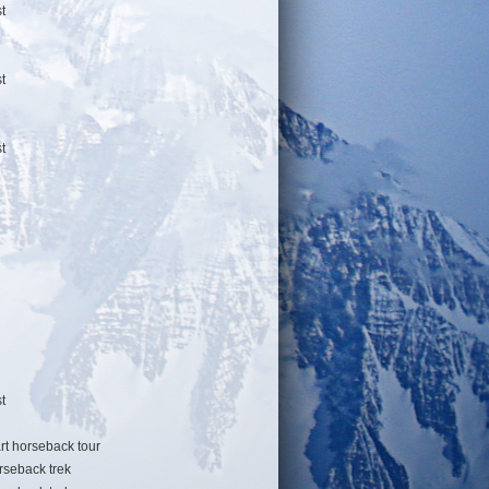
t
t
t
t
art horseback tour
rseback trek