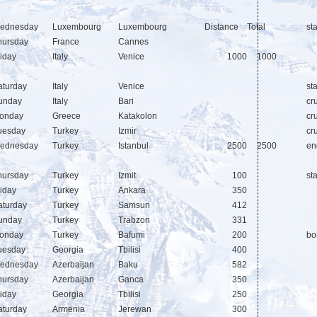
ednesday
Luxembourg
Luxembourg
Distance
Total
st
hursday
France
Cannes
riday
Italy
Venice
1000
1000
aturday
Italy
Venice
sta
unday
Italy
Bari
cr
onday
Greece
Katakolon
cr
uesday
Turkey
Izmir
cr
ednesday
Turkey
Istanbul
2500
2500
en
hursday
Turkey
Izmit
100
sta
riday
Turkey
Ankara
350
aturday
Turkey
Samsun
412
unday
Turkey
Trabzon
331
onday
Turkey
Bafumi
200
bo
uesday
Georgia
Tbilisi
400
ednesday
Azerbaijan
Baku
582
hursday
Azerbaijan
Ganca
350
riday
Georgia
Tbilisi
250
aturday
Armenia
Jerewan
300