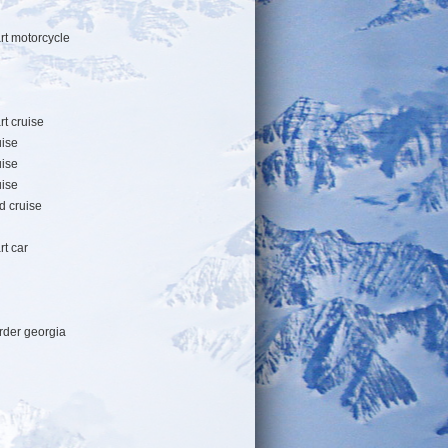
art motorcycle
rt cruise
uise
uise
uise
d cruise
rt car
rder georgia