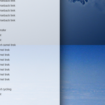
rseback trek
rseback trek
rseback trek
rseback trek
rseback trek
ansfer
t
t
art camel trek
mel trek
mel trek
mel trek
mel trek
mel trek
mel trek
mel trek
rt cycling
t