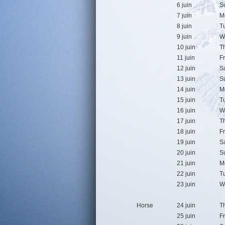
6 juin
S
7 juin
M
8 juin
T
9 juin
W
10 juin
T
11 juin
F
12 juin
S
13 juin
S
14 juin
M
15 juin
T
16 juin
W
17 juin
T
18 juin
F
19 juin
S
20 juin
S
21 juin
M
22 juin
T
23 juin
W
Horse
24 juin
T
25 juin
F