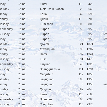
riday
China
Lintai
110
420
aturday
China
Xiota Train Station
128
548
unday
China
Korla
42
590
onday
China
Quhui
110
700
uesday
China
Kumishen
100
800
ednesday
China
Turpan
150
950
hursday
China
Turpan
0
950
res
riday
China
Turpan
0
950
res
aturday
China
Qiketai
121
1071
unday
China
Yiwanquan
136
1207
onday
China
Hami
137
1344
uesday
China
Kushi
131
1475
ednesday
China
Liuyuan
148
1623
hursday
China
Shangguansuo
111
1734
riday
China
Gaojizhun
119
1853
aturday
China
Jiayuguan
100
1953
unday
China
Jiayuguan
0
1953
res
onday
China
Qingshui
92
2045
uesday
China
Linze
115
2160
ednesday
China
Shandan
105
2265
hursday
China
Yongchan
110
2375