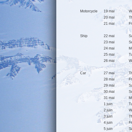
Motorcycle
19 mai
W
20 mai
T
21 mai
F
Ship
22 mai
S
23 mai
S
24 mai
M
25 mai
T
26 mai
W
Car
27 mai
T
28 mai
F
29 mai
S
30 mai
S
31 mai
M
1 juin
T
2 juin
W
3 juin
T
4 juin
F
5 juin
S