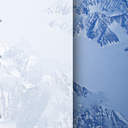
t
t
t