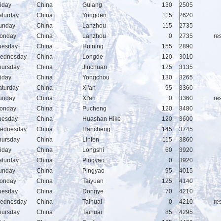
riday
China
Gulang
130
2505
aturday
China
Yongden
115
2620
unday
China
Lanzhou
115
2735
onday
China
Lanzhou
0
2735
res
uesday
China
Huining
155
2890
ednesday
China
Longde
120
3010
hursday
China
Jinchuan
125
3135
riday
China
Yongchou
130
3265
aturday
China
Xi'an
95
3360
unday
China
Xi'an
0
3360
res
onday
China
Pucheng
120
3480
uesday
China
Huashan Hike
120
3600
ednesday
China
Hancheng
145
3745
hursday
China
Linfen
115
3860
riday
China
Longshi
60
3920
aturday
China
Pingyao
0
3920
unday
China
Pingyao
95
4015
onday
China
Taiyuan
125
4140
uesday
China
Dongye
70
4210
ednesday
China
Taihuai
0
4210
res
hursday
China
Taihuai
85
4295