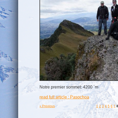
Notre premier sommet: 4200 ´m
read full article : Pasochoa
« Previous
1
2
3
4
5
6
7