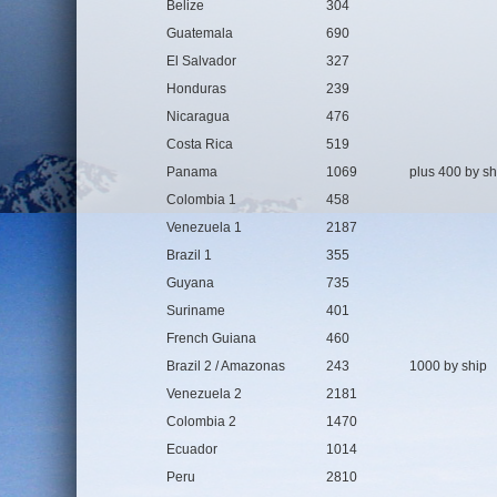
Belize
304
Guatemala
690
El Salvador
327
Honduras
239
Nicaragua
476
Costa Rica
519
Panama
1069
plus 400 by sh
Colombia 1
458
Venezuela 1
2187
Brazil 1
355
Guyana
735
Suriname
401
French Guiana
460
Brazil 2 / Amazonas
243
1000 by ship
Venezuela 2
2181
Colombia 2
1470
Ecuador
1014
Peru
2810