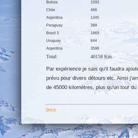
Bolivia
1093
Chile
466
Argentina
1345
Paraguay
389
Brazil 3
1869
Uruguay
644
Argentina
3598
Total:
40158 Km
Par expérience je sais qu'il faudra ajo
prévu pour divers détours etc. Ainsi j'ar
de 45000 kilomètres, plus qu'un tour d
Sign In